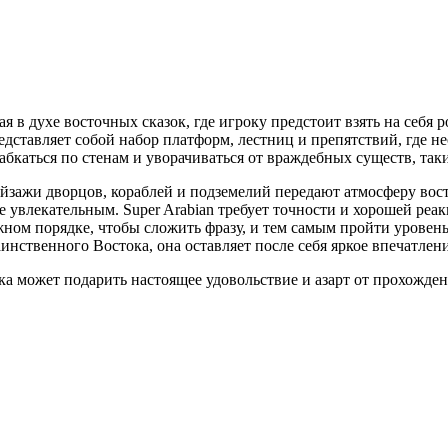
я в духе восточных сказок, где игроку предстоит взять на себя 
тавляет собой набор платформ, лестниц и препятствий, где необ
абкаться по стенам и уворачиваться от враждебных существ, так
зажи дворцов, кораблей и подземелий передают атмосферу восто
 увлекательным. Super Arabian требует точности и хорошей реак
ужном порядке, чтобы сложить фразу, и тем самым пройти уровен
нственного Востока, она оставляет после себя яркое впечатлени
ника может подарить настоящее удовольствие и азарт от прохожд