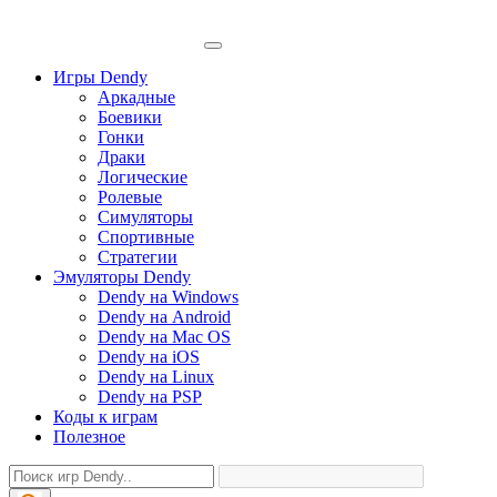
Игры Dendy
Аркадные
Боевики
Гонки
Драки
Логические
Ролевые
Симуляторы
Спортивные
Стратегии
Эмуляторы Dendy
Dendy на Windows
Dendy на Android
Dendy на Mac OS
Dendy на iOS
Dendy на Linux
Dendy на PSP
Коды к играм
Полезное