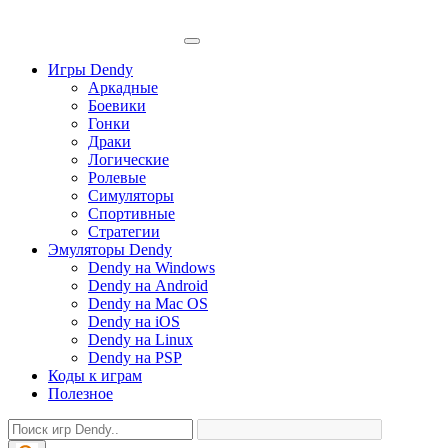
Игры Dendy
Аркадные
Боевики
Гонки
Драки
Логические
Ролевые
Симуляторы
Спортивные
Стратегии
Эмуляторы Dendy
Dendy на Windows
Dendy на Android
Dendy на Mac OS
Dendy на iOS
Dendy на Linux
Dendy на PSP
Коды к играм
Полезное