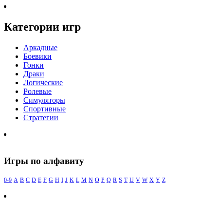
Категории игр
Аркадные
Боевики
Гонки
Драки
Логические
Ролевые
Симуляторы
Спортивные
Стратегии
Игры по алфавиту
0-9
A
B
C
D
E
F
G
H
I
J
K
L
M
N
O
P
Q
R
S
T
U
V
W
X
Y
Z