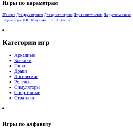
Игры по параметрам
3D игры
Для двух игроков
Для одного игрока
Игры с пистолетом
На русском языке
Редкие игры
ТОП 10 лучших
Топ 100 лучших
Категории игр
Аркадные
Боевики
Гонки
Драки
Логические
Ролевые
Симуляторы
Спортивные
Стратегии
Игры по алфавиту