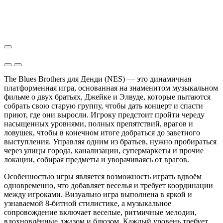
The Blues Brothers для Денди (NES) — это динамичная
платформенная игра, основанная на знаменитом музыкальном
фильме о двух братьях, Джейке и Элвуде, которые пытаются
собрать свою старую группу, чтобы дать концерт и спасти
приют, где они выросли. Игроку предстоит пройти череду
насыщенных уровнями, полных препятствий, врагов и
ловушек, чтобы в конечном итоге добраться до заветного
выступления. Управляя одним из братьев, нужно пробираться
через улицы города, канализации, супермаркеты и прочие
локации, собирая предметы и уворачиваясь от врагов.
Особенностью игры является возможность играть вдвоём
одновременно, что добавляет веселья и требует координации
между игроками. Визуально игра выполнена в яркой и
узнаваемой 8-битной стилистике, а музыкальное
сопровождение включает веселые, ритмичные мелодии,
вдохновлённые джазом и блюзом. Каждый уровень требует