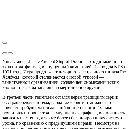
Ninja Gaiden 3: The Ancient Ship of Doom — это динамичный
экшен-платформер, выпущенный компанией Tecmo для NES в
1991 году. Игра продолжает историю легендарного ниндзя Рю
Хаябусы, который сталкивается с новой угрозой —
таинственной организацией, создающей биомеханических
клонов и разрабатывающей смертоносное оружие.
В третьей части геймплей остался верен традициям серии:
быстрая боевая система, сложные уровни и множество
ловушек требуют максимальной концентрации. Однако
появились и новшества — улучшенная графика, возможность
зависать на стенах, а также более сбалансированная система
урона, по сравнению с предыдущими играми. Несмотря на
это, версия для западного рынка стала заметно сложнее за счёт