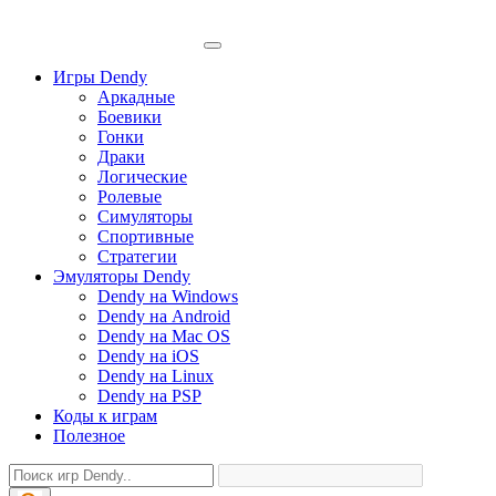
Игры Dendy
Аркадные
Боевики
Гонки
Драки
Логические
Ролевые
Симуляторы
Спортивные
Стратегии
Эмуляторы Dendy
Dendy на Windows
Dendy на Android
Dendy на Mac OS
Dendy на iOS
Dendy на Linux
Dendy на PSP
Коды к играм
Полезное