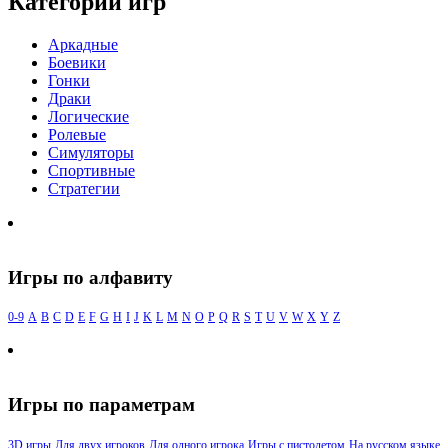
Категории игр
Аркадные
Боевики
Гонки
Драки
Логические
Ролевые
Симуляторы
Спортивные
Стратегии
Игры по алфавиту
0-9
A
B
C
D
E
F
G
H
I
J
K
L
M
N
O
P
Q
R
S
T
U
V
W
X
Y
Z
Игры по параметрам
3D игры
Для двух игроков
Для одного игрока
Игры с пистолетом
На русском языке