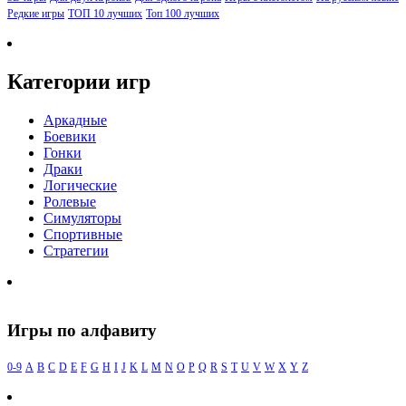
Редкие игры
ТОП 10 лучших
Топ 100 лучших
Категории игр
Аркадные
Боевики
Гонки
Драки
Логические
Ролевые
Симуляторы
Спортивные
Стратегии
Игры по алфавиту
0-9
A
B
C
D
E
F
G
H
I
J
K
L
M
N
O
P
Q
R
S
T
U
V
W
X
Y
Z