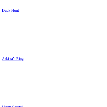
Duck Hunt
Arkista’s Ring
Moon Crystal