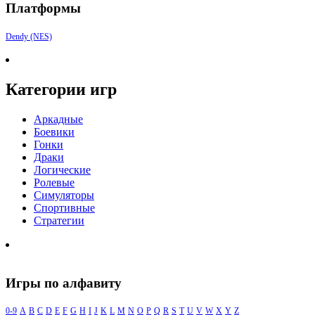
Платформы
Dendy (NES)
Категории игр
Аркадные
Боевики
Гонки
Драки
Логические
Ролевые
Симуляторы
Спортивные
Стратегии
Игры по алфавиту
0-9
A
B
C
D
E
F
G
H
I
J
K
L
M
N
O
P
Q
R
S
T
U
V
W
X
Y
Z