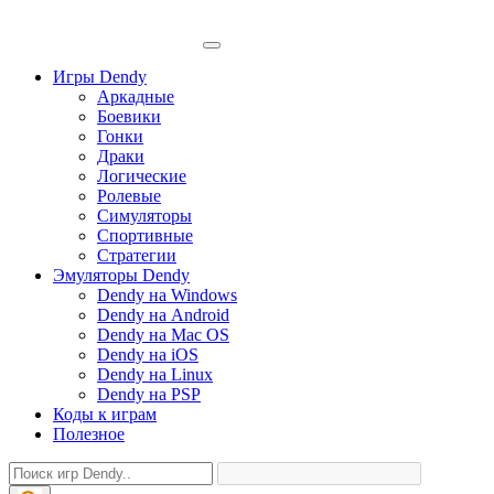
Игры Dendy
Аркадные
Боевики
Гонки
Драки
Логические
Ролевые
Симуляторы
Спортивные
Стратегии
Эмуляторы Dendy
Dendy на Windows
Dendy на Android
Dendy на Mac OS
Dendy на iOS
Dendy на Linux
Dendy на PSP
Коды к играм
Полезное