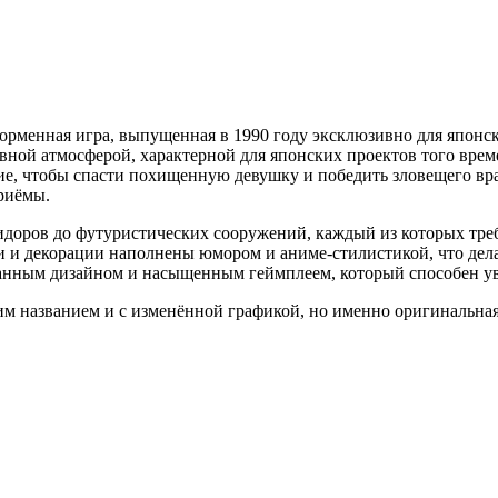
орменная игра, выпущенная в 1990 году эксклюзивно для японск
бавной атмосферой, характерной для японских проектов того вр
е, чтобы спасти похищенную девушку и победить зловещего враг
приёмы.
доров до футуристических сооружений, каждый из которых треб
и и декорации наполнены юмором и аниме-стилистикой, что делае
анным дизайном и насыщенным геймплеем, который способен увл
им названием и с изменённой графикой, но именно оригинальная