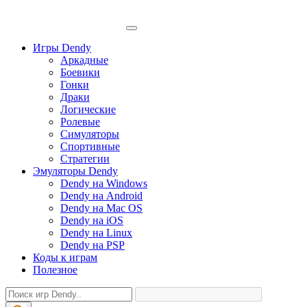
Игры Dendy
Аркадные
Боевики
Гонки
Драки
Логические
Ролевые
Симуляторы
Спортивные
Стратегии
Эмуляторы Dendy
Dendy на Windows
Dendy на Android
Dendy на Mac OS
Dendy на iOS
Dendy на Linux
Dendy на PSP
Коды к играм
Полезное