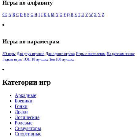
Игры по алфавиту
0-9
A
B
C
D
E
F
G
H
I
J
K
L
M
N
O
P
Q
R
S
T
U
V
W
X
Y
Z
Игры по параметрам
3D игры
Для двух игроков
Для одного игрока
Игры с пистолетом
На русском языке
Редкие игры
ТОП 10 лучших
Топ 100 лучших
Категории игр
Аркадные
Боевики
Гонки
Драки
Логические
Ролевые
Симуляторы
Спортивные