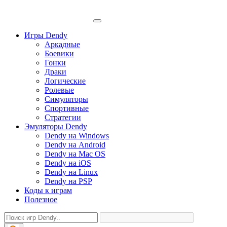
Игры Dendy
Аркадные
Боевики
Гонки
Драки
Логические
Ролевые
Симуляторы
Спортивные
Стратегии
Эмуляторы Dendy
Dendy на Windows
Dendy на Android
Dendy на Mac OS
Dendy на iOS
Dendy на Linux
Dendy на PSP
Коды к играм
Полезное