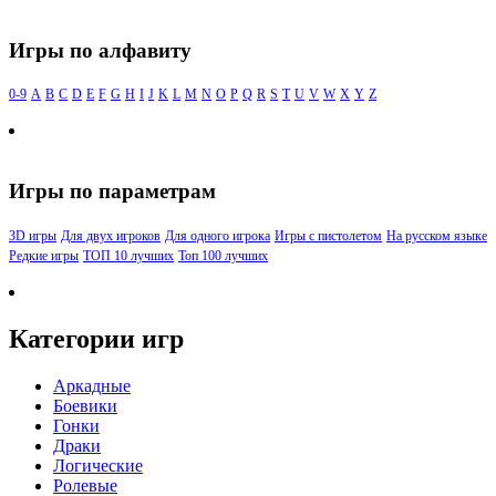
Игры по алфавиту
0-9
A
B
C
D
E
F
G
H
I
J
K
L
M
N
O
P
Q
R
S
T
U
V
W
X
Y
Z
Игры по параметрам
3D игры
Для двух игроков
Для одного игрока
Игры с пистолетом
На русском языке
Редкие игры
ТОП 10 лучших
Топ 100 лучших
Категории игр
Аркадные
Боевики
Гонки
Драки
Логические
Ролевые