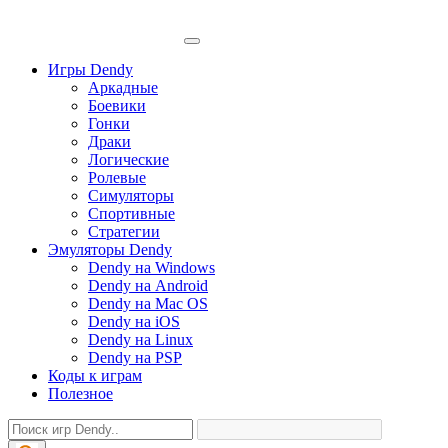
Игры Dendy
Аркадные
Боевики
Гонки
Драки
Логические
Ролевые
Симуляторы
Спортивные
Стратегии
Эмуляторы Dendy
Dendy на Windows
Dendy на Android
Dendy на Mac OS
Dendy на iOS
Dendy на Linux
Dendy на PSP
Коды к играм
Полезное