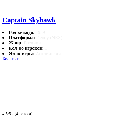
Captain Skyhawk
Год выхода:
1989
Платформа:
Dendy (NES)
Жанр:
Боевики
Кол-во игроков:
1
Язык игры:
Английский
Боевики
4.5/5 - (4 голоса)