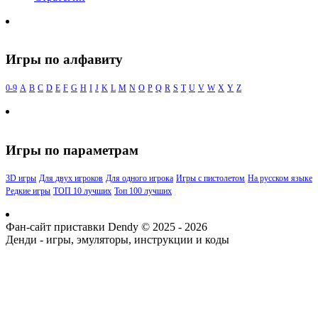
Игры по алфавиту
0-9
A
B
C
D
E
F
G
H
I
J
K
L
M
N
O
P
Q
R
S
T
U
V
W
X
Y
Z
Игры по параметрам
3D игры
Для двух игроков
Для одного игрока
Игры с пистолетом
На русском языке
Редкие игры
ТОП 10 лучших
Топ 100 лучших
Фан-сайт приставки Dendy © 2025 - 2026
Денди - игры, эмуляторы, инструкции и коды