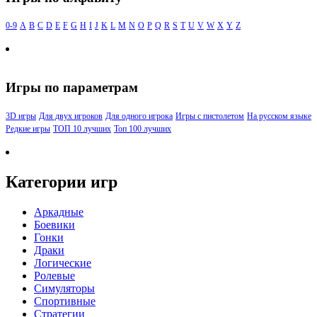
0-9
A
B
C
D
E
F
G
H
I
J
K
L
M
N
O
P
Q
R
S
T
U
V
W
X
Y
Z
Игры по параметрам
3D игры
Для двух игроков
Для одного игрока
Игры с пистолетом
На русском языке
Редкие игры
ТОП 10 лучших
Топ 100 лучших
Категории игр
Аркадные
Боевики
Гонки
Драки
Логические
Ролевые
Симуляторы
Спортивные
Стратегии