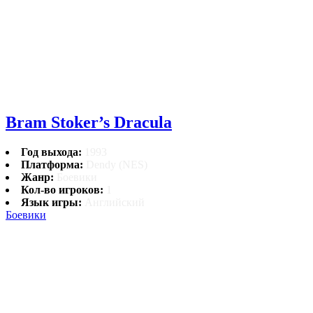
Bram Stoker’s Dracula
Год выхода:
1993
Платформа:
Dendy (NES)
Жанр:
Боевики
Кол-во игроков:
1
Язык игры:
Английский
Боевики