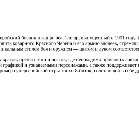
геройский боевик в жанре beat ’em up, выпущенный в 1991 году.
овить коварного Красного Черепа и его армию злодеев, стремящ
уникальным стилем боя и оружием — щитом и луком соответстве
рагов, препятствий и боссов, где необходимо проявлять ловкос
 графикой и узнаваемыми персонажами, а также поддерживает к
 пример супергеройской игры эпохи 8-биток, сочетающей в себе 