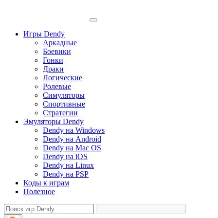
Игры Dendy
Аркадные
Боевики
Гонки
Драки
Логические
Ролевые
Симуляторы
Спортивные
Стратегии
Эмуляторы Dendy
Dendy на Windows
Dendy на Android
Dendy на Mac OS
Dendy на iOS
Dendy на Linux
Dendy на PSP
Коды к играм
Полезное