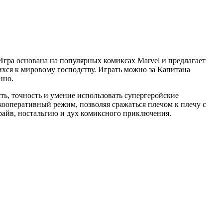
 Игра основана на популярных комиксах Marvel и предлагает
ихся к мировому господству. Играть можно за Капитана
нно.
ть, точность и умение использовать супергеройские
ооперативный режим, позволяя сражаться плечом к плечу с
драйв, ностальгию и дух комиксного приключения.