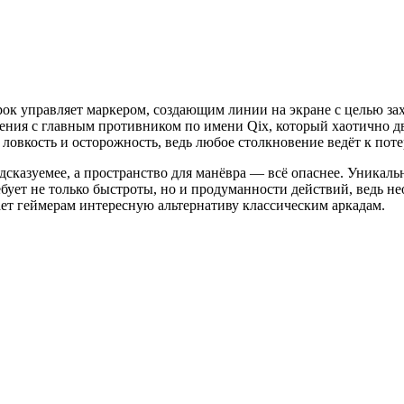
рок управляет маркером, создающим линии на экране с целью за
овения с главным противником по имени Qix, который хаотично д
овкость и осторожность, ведь любое столкновение ведёт к поте
едсказуемее, а пространство для манёвра — всё опаснее. Уника
ебует не только быстроты, но и продуманности действий, ведь 
ет геймерам интересную альтернативу классическим аркадам.