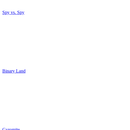
Spy vs. Spy
Binary Land
Gyromite