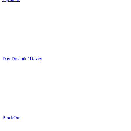
Day Dreamin’ Davey
BlockOut