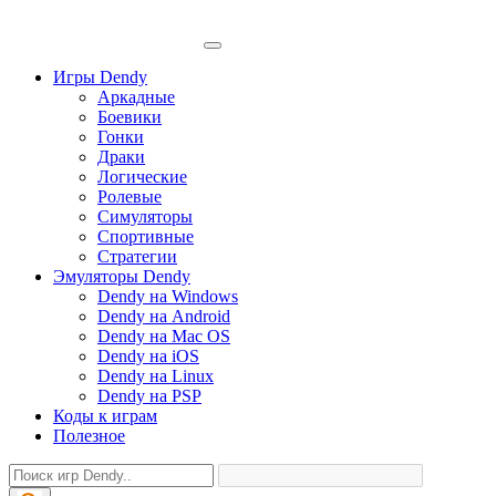
Игры Dendy
Аркадные
Боевики
Гонки
Драки
Логические
Ролевые
Симуляторы
Спортивные
Стратегии
Эмуляторы Dendy
Dendy на Windows
Dendy на Android
Dendy на Mac OS
Dendy на iOS
Dendy на Linux
Dendy на PSP
Коды к играм
Полезное