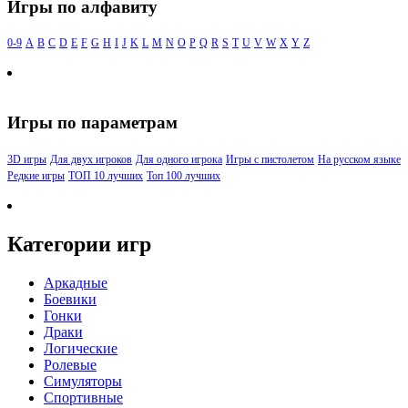
Игры по алфавиту
0-9
A
B
C
D
E
F
G
H
I
J
K
L
M
N
O
P
Q
R
S
T
U
V
W
X
Y
Z
Игры по параметрам
3D игры
Для двух игроков
Для одного игрока
Игры с пистолетом
На русском языке
Редкие игры
ТОП 10 лучших
Топ 100 лучших
Категории игр
Аркадные
Боевики
Гонки
Драки
Логические
Ролевые
Симуляторы
Спортивные