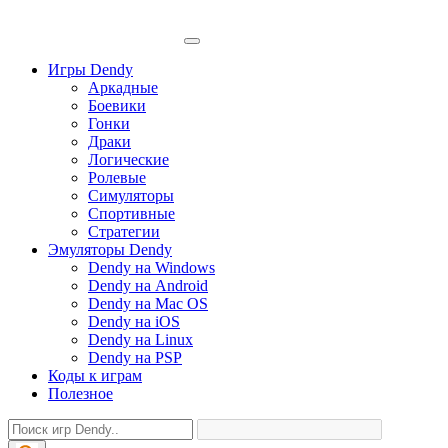
Игры Dendy
Аркадные
Боевики
Гонки
Драки
Логические
Ролевые
Симуляторы
Спортивные
Стратегии
Эмуляторы Dendy
Dendy на Windows
Dendy на Android
Dendy на Mac OS
Dendy на iOS
Dendy на Linux
Dendy на PSP
Коды к играм
Полезное