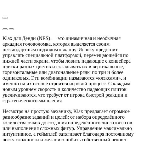
Klax для Денди (NES) — это динамичная и необычная
аркадная головоломка, которая выделяется своим
нестандартным подходом к жанру. Игроку предстоит
управлять специальной платформой, перемещающейся по
нижней части экрана, чтобы ловить падающие с конвейера
плитки разных цветов и складывать их в вертикальные,
горизонтальные или диагональные ряды по три и более
одинаковых. Эти комбинации называются «клэксами», и
именно на их основе строится игровой процесс. С каждым
новым уровнем скорость и количество падающих плиток
увеличиваются, что требует от игрока быстрой реакции и
стратегического мышления.
Несмотря на простую механику, Klax предлагает огромное
разнообразие заданий и целей: от набора определённого
количества очков до создания определённого числа клэксов
или выполнения сложных фигур. Управление максимально
интуитивное, а геймплей затягивает благодаря постоянному
росту сложности и желанию побить собственный рекорд.