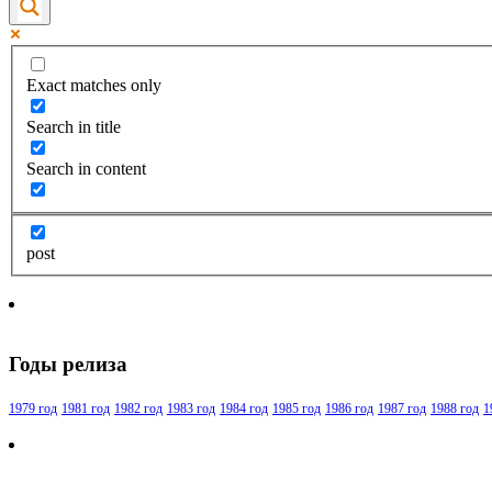
Exact matches only
Search in title
Search in content
post
Годы релиза
1979 год
1981 год
1982 год
1983 год
1984 год
1985 год
1986 год
1987 год
1988 год
1