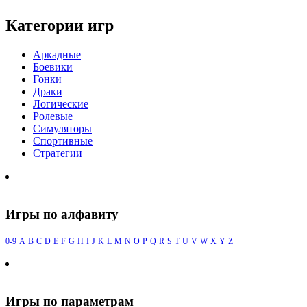
Категории игр
Аркадные
Боевики
Гонки
Драки
Логические
Ролевые
Симуляторы
Спортивные
Стратегии
Игры по алфавиту
0-9
A
B
C
D
E
F
G
H
I
J
K
L
M
N
O
P
Q
R
S
T
U
V
W
X
Y
Z
Игры по параметрам