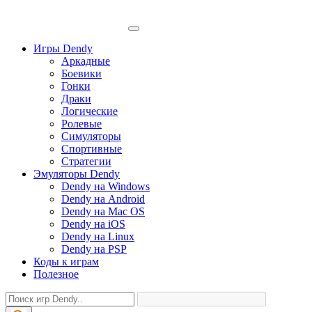
Игры Dendy
Аркадные
Боевики
Гонки
Драки
Логические
Ролевые
Симуляторы
Спортивные
Стратегии
Эмуляторы Dendy
Dendy на Windows
Dendy на Android
Dendy на Mac OS
Dendy на iOS
Dendy на Linux
Dendy на PSP
Коды к играм
Полезное