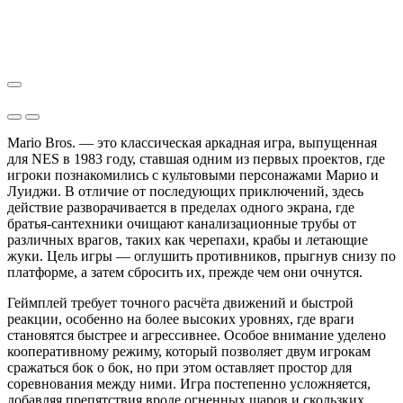
Mario Bros. — это классическая аркадная игра, выпущенная
для NES в 1983 году, ставшая одним из первых проектов, где
игроки познакомились с культовыми персонажами Марио и
Луиджи. В отличие от последующих приключений, здесь
действие разворачивается в пределах одного экрана, где
братья-сантехники очищают канализационные трубы от
различных врагов, таких как черепахи, крабы и летающие
жуки. Цель игры — оглушить противников, прыгнув снизу по
платформе, а затем сбросить их, прежде чем они очнутся.
Геймплей требует точного расчёта движений и быстрой
реакции, особенно на более высоких уровнях, где враги
становятся быстрее и агрессивнее. Особое внимание уделено
кооперативному режиму, который позволяет двум игрокам
сражаться бок о бок, но при этом оставляет простор для
соревнования между ними. Игра постепенно усложняется,
добавляя препятствия вроде огненных шаров и скользких