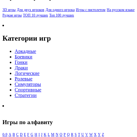
3D игры
Для двух игроков
Для одного игрока
Игры с пистолетом
На русском языке
Редкие игры
ТОП 10 лучших
Топ 100 лучших
Категории игр
Аркадные
Боевики
Гонки
Драки
Логические
Ролевые
Симуляторы
Спортивные
Стратегии
Игры по алфавиту
0-9
A
B
C
D
E
F
G
H
I
J
K
L
M
N
O
P
Q
R
S
T
U
V
W
X
Y
Z