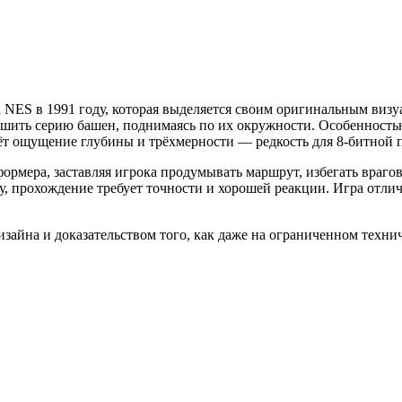
а NES в 1991 году, которая выделяется своим оригинальным ви
шить серию башен, поднимаясь по их окружности. Особенностью
даёт ощущение глубины и трёхмерности — редкость для 8-битной
формера, заставляя игрока продумывать маршрут, избегать врагов
у, прохождение требует точности и хорошей реакции. Игра отл
изайна и доказательством того, как даже на ограниченном техни