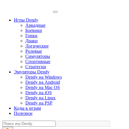
Игры Dendy
Аркадные
Боевики
Гонки
Драки
Логические
Ролевые
Симуляторы
Спортивные
Стратегии
Эмуляторы Dendy
Dendy на Windows
Dendy на Android
Dendy на Mac OS
Dendy на iOS
Dendy на Linux
Dendy на PSP
Коды к играм
Полезное