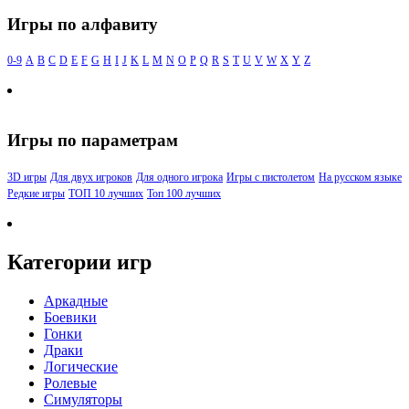
Игры по алфавиту
0-9
A
B
C
D
E
F
G
H
I
J
K
L
M
N
O
P
Q
R
S
T
U
V
W
X
Y
Z
Игры по параметрам
3D игры
Для двух игроков
Для одного игрока
Игры с пистолетом
На русском языке
Редкие игры
ТОП 10 лучших
Топ 100 лучших
Категории игр
Аркадные
Боевики
Гонки
Драки
Логические
Ролевые
Симуляторы