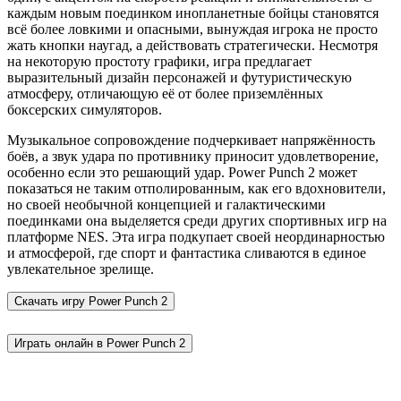
каждым новым поединком инопланетные бойцы становятся
всё более ловкими и опасными, вынуждая игрока не просто
жать кнопки наугад, а действовать стратегически. Несмотря
на некоторую простоту графики, игра предлагает
выразительный дизайн персонажей и футуристическую
атмосферу, отличающую её от более приземлённых
боксерских симуляторов.
Музыкальное сопровождение подчеркивает напряжённость
боёв, а звук удара по противнику приносит удовлетворение,
особенно если это решающий удар. Power Punch 2 может
показаться не таким отполированным, как его вдохновители,
но своей необычной концепцией и галактическими
поединками она выделяется среди других спортивных игр на
платформе NES. Эта игра подкупает своей неординарностью
и атмосферой, где спорт и фантастика сливаются в единое
увлекательное зрелище.
Скачать игру
Power Punch 2
Играть онлайн в Power Punch 2