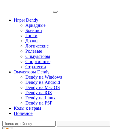
Игры Dendy
Аркадные
Боевики
Гонки
Драки
Логические
Ролевые
Симуляторы
Спортивные
Стратегии
Эмуляторы Dendy
Dendy на Windows
Dendy на Android
Dendy на Mac OS
Dendy на iOS
Dendy на Linux
Dendy на PSP
Коды к играм
Полезное