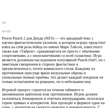
Power Punch 2 для Денди (NES) — это аркадный бокс с
научно-фантастическим уклоном, в котором игроку предстоит
взять на себя роль бойца по имени Марк Тайсон, известного
также как «Тайрон», сражающегося не просто с обычными
спортсменами, а с инопланетянами со всей галактики. Игра
является духовным наследником популярной Punch-Out!!, но с
заметным смещением в сторону фантастики и
преувеличенного, почти комиксного стиля. Каждому из
противников присущи яркие визуальные образы и
уникальные боевые приёмы, что делает каждый поединок не
только испытанием на реакцию, но и небольшим шоу.
Игровой процесс строится на точном тайминге и
запоминании шаблонов атак противников. Игрок должен
уклоняться, блокировать и отвечать контрударами, используя
серию прямых и апперкотов. Бои проходят в формате один на
один, с акцентом на скорость реакции и внимательность. С