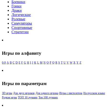
Боевики
Гонки
Драки
Логические
Ролевые
Симуляторы
Спортивные
Стратегии
Игры по алфавиту
0-9
A
B
C
D
E
F
G
H
I
J
K
L
M
N
O
P
Q
R
S
T
U
V
W
X
Y
Z
Игры по параметрам
3D игры
Для двух игроков
Для одного игрока
Игры с пистолетом
На русском языке
Редкие игры
ТОП 10 лучших
Топ 100 лучших