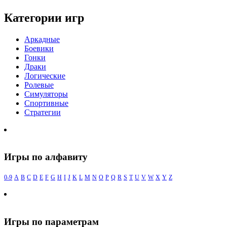
Категории игр
Аркадные
Боевики
Гонки
Драки
Логические
Ролевые
Симуляторы
Спортивные
Стратегии
Игры по алфавиту
0-9
A
B
C
D
E
F
G
H
I
J
K
L
M
N
O
P
Q
R
S
T
U
V
W
X
Y
Z
Игры по параметрам