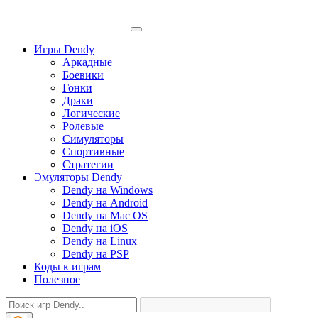
Игры Dendy
Аркадные
Боевики
Гонки
Драки
Логические
Ролевые
Симуляторы
Спортивные
Стратегии
Эмуляторы Dendy
Dendy на Windows
Dendy на Android
Dendy на Mac OS
Dendy на iOS
Dendy на Linux
Dendy на PSP
Коды к играм
Полезное