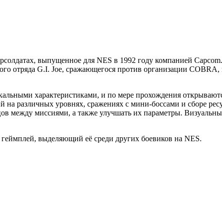
суперсолдатах, выпущенное для NES в 1992 году компанией Capco
ого отряда G.I. Joe, сражающегося против организации COBRA, 
икальными характеристиками, и по мере прохождения открывают
й на различных уровнях, сражениях с мини-боссами и сборе рес
ов между миссиями, а также улучшать их параметры. Визуальный
ный геймплей, выделяющий её среди других боевиков на NES.