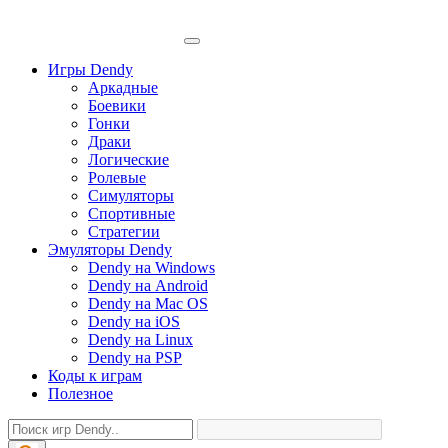
Игры Dendy
Аркадные
Боевики
Гонки
Драки
Логические
Ролевые
Симуляторы
Спортивные
Стратегии
Эмуляторы Dendy
Dendy на Windows
Dendy на Android
Dendy на Mac OS
Dendy на iOS
Dendy на Linux
Dendy на PSP
Коды к играм
Полезное