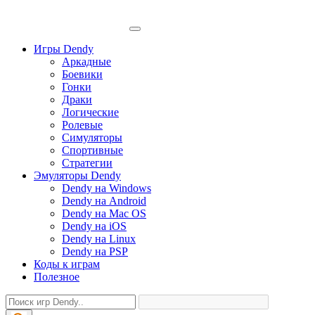
Игры Dendy
Аркадные
Боевики
Гонки
Драки
Логические
Ролевые
Симуляторы
Спортивные
Стратегии
Эмуляторы Dendy
Dendy на Windows
Dendy на Android
Dendy на Mac OS
Dendy на iOS
Dendy на Linux
Dendy на PSP
Коды к играм
Полезное