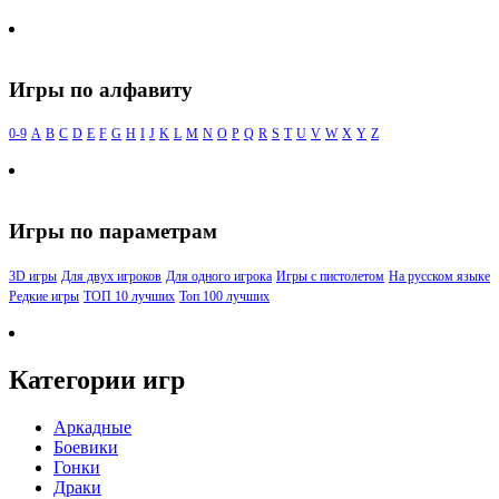
Игры по алфавиту
0-9
A
B
C
D
E
F
G
H
I
J
K
L
M
N
O
P
Q
R
S
T
U
V
W
X
Y
Z
Игры по параметрам
3D игры
Для двух игроков
Для одного игрока
Игры с пистолетом
На русском языке
Редкие игры
ТОП 10 лучших
Топ 100 лучших
Категории игр
Аркадные
Боевики
Гонки
Драки