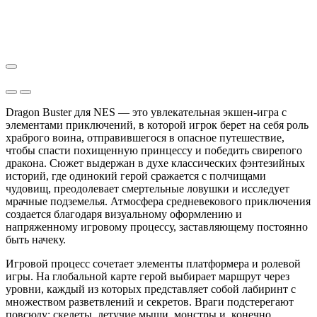
Dragon Buster для NES — это увлекательная экшен-игра с
элементами приключений, в которой игрок берет на себя роль
храброго воина, отправившегося в опасное путешествие,
чтобы спасти похищенную принцессу и победить свирепого
дракона. Сюжет выдержан в духе классических фэнтезийных
историй, где одинокий герой сражается с полчищами
чудовищ, преодолевает смертельные ловушки и исследует
мрачные подземелья. Атмосфера средневекового приключения
создается благодаря визуальному оформлению и
напряженному игровому процессу, заставляющему постоянно
быть начеку.
Игровой процесс сочетает элементы платформера и ролевой
игры. На глобальной карте герой выбирает маршрут через
уровни, каждый из которых представляет собой лабиринт с
множеством разветвлений и секретов. Враги подстерегают
повсюду: скелеты, летучие мыши, монстры и, конечно,