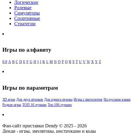
Логические
Ролевые
Симуляторы
Спортивные
Стратегии
Игры по алфавиту
0-9
A
B
C
D
E
F
G
H
I
J
K
L
M
N
O
P
Q
R
S
T
U
V
W
X
Y
Z
Игры по параметрам
3D игры
Для двух игроков
Для одного игрока
Игры с пистолетом
На русском языке
Редкие игры
ТОП 10 лучших
Топ 100 лучших
Фан-сайт приставки Dendy © 2025 - 2026
Денди - игры, эмуляторы, инструкции и коды