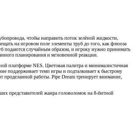
рубопровода, чтобы направить поток зелёной жидкости,
мещать на игровом поле элементы труб до того, как флюоза
труб подаются случайным образом, и игроку нужно принимать
манного планирования и мгновенной реакции.
енной платформе NES. Цветовая палитра и минималистичная
ние поддерживает темп игры и подталкивает к быстрому
т проделанной работы. Pipe Dream тренирует внимание,
учших представителей жанра головоломок на 8-битной