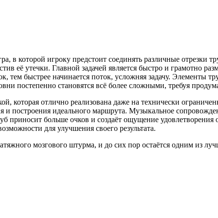
гра, в которой игроку предстоит соединять различные отрезки т
тив её утечки. Главной задачей является быстро и грамотно раз
рок, тем быстрее начинается поток, усложняя задачу. Элементы 
овни постепенно становятся всё более сложными, требуя проду
икой, которая отлично реализована даже на технически огранич
ия и построения идеального маршрута. Музыкальное сопровожде
б приносит больше очков и создаёт ощущение удовлетворения о
озможности для улучшения своего результата.
 затяжного мозгового штурма, и до сих пор остаётся одним из л