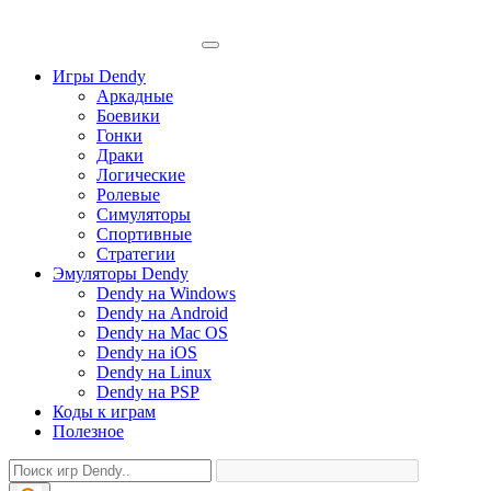
Игры Dendy
Аркадные
Боевики
Гонки
Драки
Логические
Ролевые
Симуляторы
Спортивные
Стратегии
Эмуляторы Dendy
Dendy на Windows
Dendy на Android
Dendy на Mac OS
Dendy на iOS
Dendy на Linux
Dendy на PSP
Коды к играм
Полезное