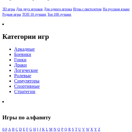
3D игры
Для двух игроков
Для одного игрока
Игры с пистолетом
На русском языке
Редкие игры
ТОП 10 лучших
Топ 100 лучших
Категории игр
Аркадные
Боевики
Гонки
Драки
Логические
Ролевые
Симуляторы
Спортивные
Стратегии
Игры по алфавиту
0-9
A
B
C
D
E
F
G
H
I
J
K
L
M
N
O
P
Q
R
S
T
U
V
W
X
Y
Z