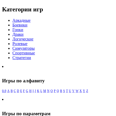
Категории игр
Аркадные
Боевики
Гонки
Драки
Логические
Ролевые
Симуляторы
Спортивные
Стратегии
Игры по алфавиту
0-9
A
B
C
D
E
F
G
H
I
J
K
L
M
N
O
P
Q
R
S
T
U
V
W
X
Y
Z
Игры по параметрам