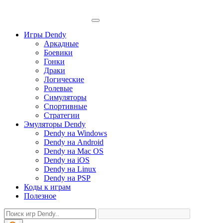
Игры Dendy
Аркадные
Боевики
Гонки
Драки
Логические
Ролевые
Симуляторы
Спортивные
Стратегии
Эмуляторы Dendy
Dendy на Windows
Dendy на Android
Dendy на Mac OS
Dendy на iOS
Dendy на Linux
Dendy на PSP
Коды к играм
Полезное