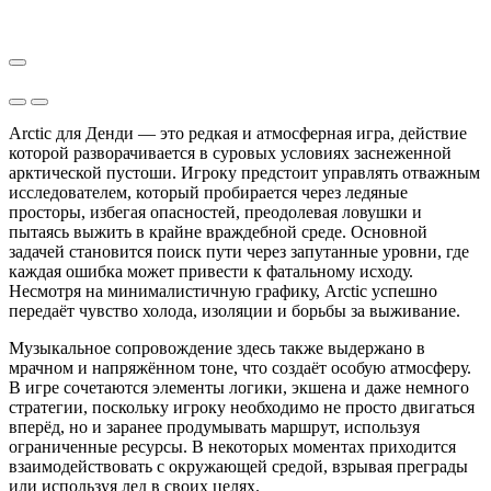
Arctic для Денди — это редкая и атмосферная игра, действие
которой разворачивается в суровых условиях заснеженной
арктической пустоши. Игроку предстоит управлять отважным
исследователем, который пробирается через ледяные
просторы, избегая опасностей, преодолевая ловушки и
пытаясь выжить в крайне враждебной среде. Основной
задачей становится поиск пути через запутанные уровни, где
каждая ошибка может привести к фатальному исходу.
Несмотря на минималистичную графику, Arctic успешно
передаёт чувство холода, изоляции и борьбы за выживание.
Музыкальное сопровождение здесь также выдержано в
мрачном и напряжённом тоне, что создаёт особую атмосферу.
В игре сочетаются элементы логики, экшена и даже немного
стратегии, поскольку игроку необходимо не просто двигаться
вперёд, но и заранее продумывать маршрут, используя
ограниченные ресурсы. В некоторых моментах приходится
взаимодействовать с окружающей средой, взрывая преграды
или используя лед в своих целях.