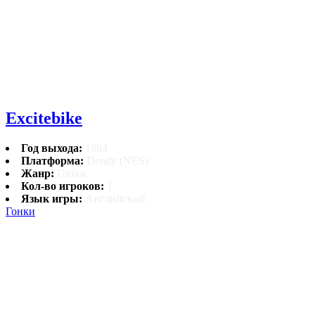
Excitebike
Год выхода:
1984
Платформа:
Dendy (NES)
Жанр:
Гонки
Кол-во игроков:
1
Язык игры:
Английский
Гонки