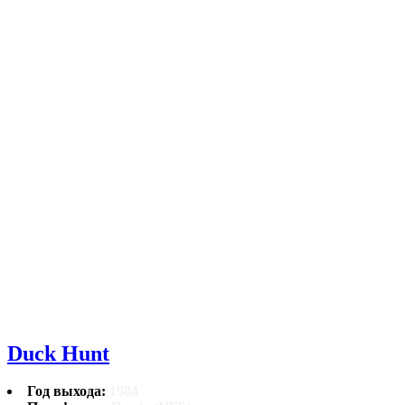
Duck Hunt
Год выхода:
1984