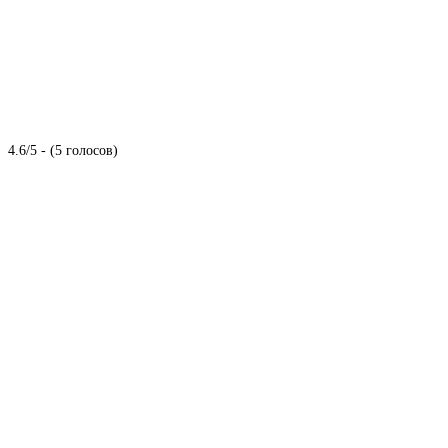
4.6/5 - (5 голосов)