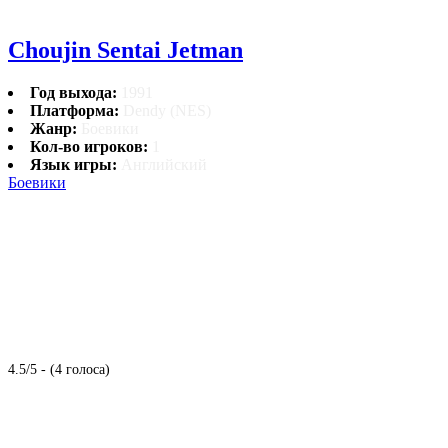
Choujin Sentai Jetman
Год выхода:
1991
Платформа:
Dendy (NES)
Жанр:
Боевики
Кол-во игроков:
1
Язык игры:
Английский
Боевики
4.5/5 - (4 голоса)