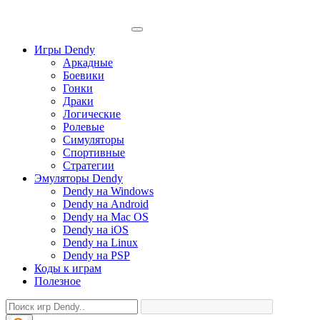
Игры Dendy
Аркадные
Боевики
Гонки
Драки
Логические
Ролевые
Симуляторы
Спортивные
Стратегии
Эмуляторы Dendy
Dendy на Windows
Dendy на Android
Dendy на Mac OS
Dendy на iOS
Dendy на Linux
Dendy на PSP
Коды к играм
Полезное