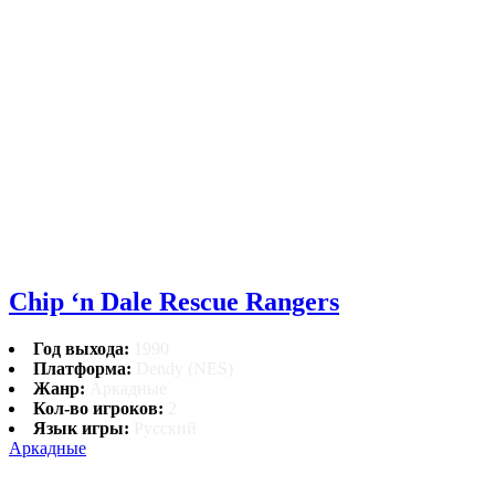
Chip ‘n Dale Rescue Rangers
Год выхода:
1990
Платформа:
Dendy (NES)
Жанр:
Аркадные
Кол-во игроков:
2
Язык игры:
Русский
Аркадные