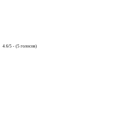
4.6/5 - (5 голосов)