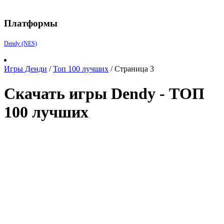
Платформы
Dendy (NES)
Игры Денди
/
Топ 100 лучших
/
Страница 3
Скачать игры Dendy - ТОП
100 лучших