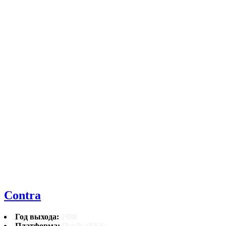
Contra
Год выхода:
1988
Платформа:
Dendy (NES)