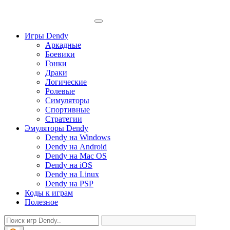
Игры Dendy
Аркадные
Боевики
Гонки
Драки
Логические
Ролевые
Симуляторы
Спортивные
Стратегии
Эмуляторы Dendy
Dendy на Windows
Dendy на Android
Dendy на Mac OS
Dendy на iOS
Dendy на Linux
Dendy на PSP
Коды к играм
Полезное