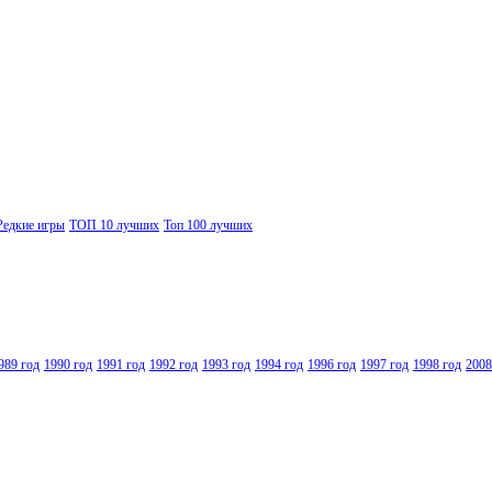
Редкие игры
ТОП 10 лучших
Топ 100 лучших
989 год
1990 год
1991 год
1992 год
1993 год
1994 год
1996 год
1997 год
1998 год
2008