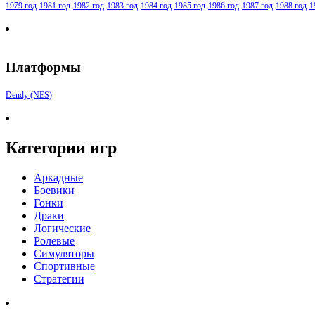
1979 год
1981 год
1982 год
1983 год
1984 год
1985 год
1986 год
1987 год
1988 год
1
Платформы
Dendy (NES)
Категории игр
Аркадные
Боевики
Гонки
Драки
Логические
Ролевые
Симуляторы
Спортивные
Стратегии