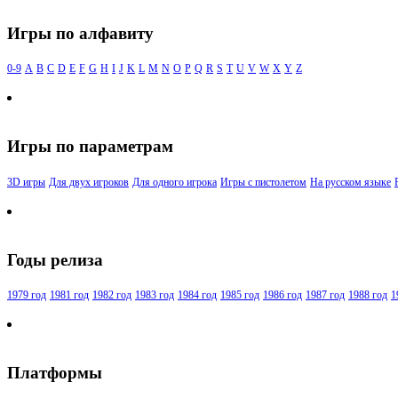
Игры по алфавиту
0-9
A
B
C
D
E
F
G
H
I
J
K
L
M
N
O
P
Q
R
S
T
U
V
W
X
Y
Z
Игры по параметрам
3D игры
Для двух игроков
Для одного игрока
Игры с пистолетом
На русском языке
Годы релиза
1979 год
1981 год
1982 год
1983 год
1984 год
1985 год
1986 год
1987 год
1988 год
1
Платформы