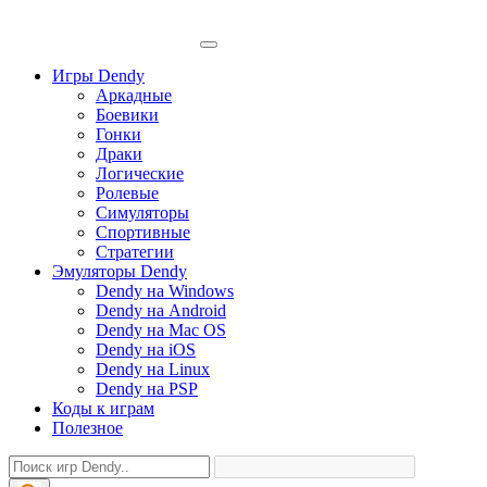
Игры Dendy
Аркадные
Боевики
Гонки
Драки
Логические
Ролевые
Симуляторы
Спортивные
Стратегии
Эмуляторы Dendy
Dendy на Windows
Dendy на Android
Dendy на Mac OS
Dendy на iOS
Dendy на Linux
Dendy на PSP
Коды к играм
Полезное