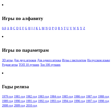
Игры по алфавиту
0-9
A
B
C
D
E
F
G
H
I
J
K
L
M
N
O
P
Q
R
S
T
U
V
W
X
Y
Z
Игры по параметрам
3D игры
Для двух игроков
Для одного игрока
Игры с пистолетом
На русском языке
Редкие игры
ТОП 10 лучших
Топ 100 лучших
Годы релиза
1979 год
1981 год
1982 год
1983 год
1984 год
1985 год
1986 год
1987 год
1988 год
1989 год
1990 год
1991 год
1992 год
1993 год
1994 год
1996 год
1997 год
1998 год
2008 год
2009 год
2010 год