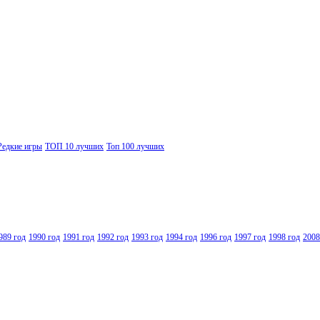
Редкие игры
ТОП 10 лучших
Топ 100 лучших
989 год
1990 год
1991 год
1992 год
1993 год
1994 год
1996 год
1997 год
1998 год
2008