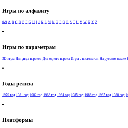
Игры по алфавиту
0-9
A
B
C
D
E
F
G
H
I
J
K
L
M
N
O
P
Q
R
S
T
U
V
W
X
Y
Z
Игры по параметрам
3D игры
Для двух игроков
Для одного игрока
Игры с пистолетом
На русском языке
Годы релиза
1979 год
1981 год
1982 год
1983 год
1984 год
1985 год
1986 год
1987 год
1988 год
1
Платформы