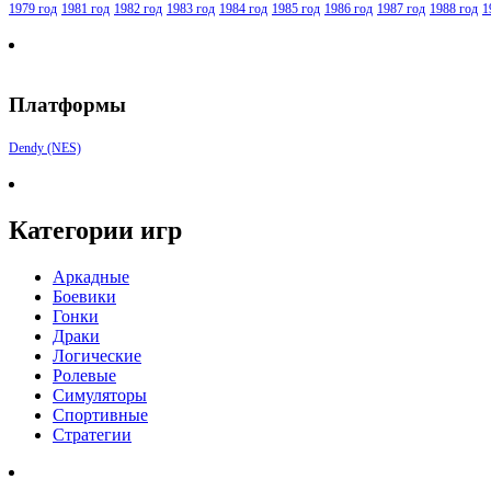
1979 год
1981 год
1982 год
1983 год
1984 год
1985 год
1986 год
1987 год
1988 год
1
Платформы
Dendy (NES)
Категории игр
Аркадные
Боевики
Гонки
Драки
Логические
Ролевые
Симуляторы
Спортивные
Стратегии