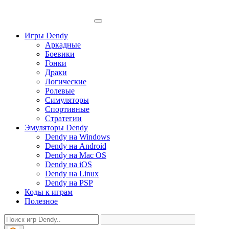
Игры Dendy
Аркадные
Боевики
Гонки
Драки
Логические
Ролевые
Симуляторы
Спортивные
Стратегии
Эмуляторы Dendy
Dendy на Windows
Dendy на Android
Dendy на Mac OS
Dendy на iOS
Dendy на Linux
Dendy на PSP
Коды к играм
Полезное