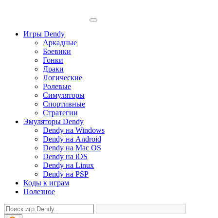
Игры Dendy
Аркадные
Боевики
Гонки
Драки
Логические
Ролевые
Симуляторы
Спортивные
Стратегии
Эмуляторы Dendy
Dendy на Windows
Dendy на Android
Dendy на Mac OS
Dendy на iOS
Dendy на Linux
Dendy на PSP
Коды к играм
Полезное