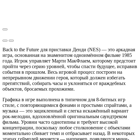
Back to the Future для приставки Денди (NES) — это аркадная
игра, основанная на знаменитом одноимённом фильме 1985
года. Игрок управляет Марти МакФлаем, которому предстоит
пройти через серию уровней, чтобы спасти будущее, исправив
события в прошлом. Весь игровой процесс построен на
непрерывном движении героя, который должен избегать
препятствий, собирать часы и уклоняться от враждебных
объектов, бросаемых прохожими.
Графика в игре выполнена в типичном для 8-битных игр
стиле, с повторяющимися фонами и простыми спрайтами, а
музыка — это зацикленный и слегка искажённый вариант
рок-мелодии, вдохновлённой оригинальным саундтреком
фильма. Уровни часто однотипны и требуют высокой
концентрации, поскольку любое столкновение с объектами
моментально сбивает темп и отбрасывает назад. В некоторых
этапах геймплей меняется — например, появляются мини-