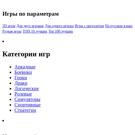
Игры по параметрам
3D игры
Для двух игроков
Для одного игрока
Игры с пистолетом
На русском языке
Редкие игры
ТОП 10 лучших
Топ 100 лучших
Категории игр
Аркадные
Боевики
Гонки
Драки
Логические
Ролевые
Симуляторы
Спортивные
Стратегии