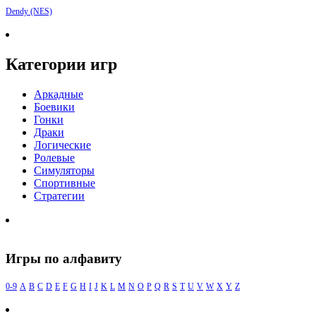
Dendy (NES)
Категории игр
Аркадные
Боевики
Гонки
Драки
Логические
Ролевые
Симуляторы
Спортивные
Стратегии
Игры по алфавиту
0-9
A
B
C
D
E
F
G
H
I
J
K
L
M
N
O
P
Q
R
S
T
U
V
W
X
Y
Z